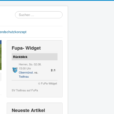
Suchen
...
gendschutzkonzept
Fupa- Widget
Rückblick
Herren, So. 02.08.
15:00 Uhr
2:1
Obermünst.
vs.
Todtnau
© FuPa-Widget
SV Todtnau auf FuPa
Neueste Artikel