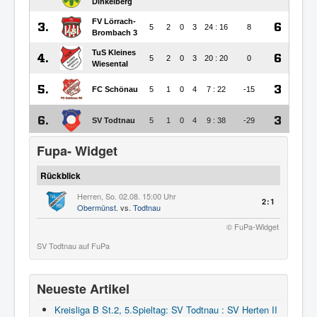
Fupa- Widget
Rückblick
Herren, So. 02.08. 15:00 Uhr
2:1
Obermünst.
vs.
Todtnau
© FuPa-Widget
SV Todtnau auf FuPa
Neueste Artikel
Kreisliga B St.2, 5.Spieltag: SV Todtnau : SV Herten II