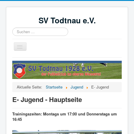
SV Todtnau e.V.
Suchen
...
Navigation
an/aus
Startseite
News
Der Verein
Aktuelle Seite:
Startseite
Jugend
E- Jugend
Aktive
E- Jugend - Hauptseite
Jugend
Förderverein
Trainingszeiten: Montags um 17:00 und Donnerstags um
16:45
Videoüberwachung
Kinder- und Jugendschutzkonzept