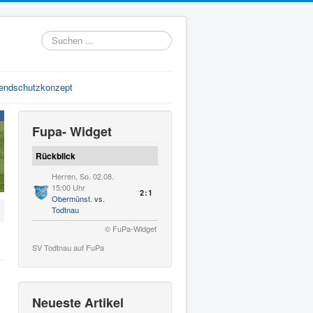
Suchen
...
gendschutzkonzept
Fupa- Widget
Rückblick
Herren, So. 02.08.
15:00 Uhr
2:1
Obermünst.
vs.
Todtnau
© FuPa-Widget
SV Todtnau auf FuPa
Neueste Artikel