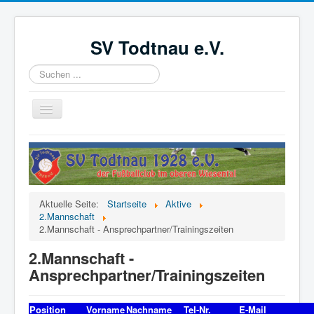
SV Todtnau e.V.
Suchen
...
Navigation
an/aus
Startseite
News
Der Verein
Aktuelle Seite:
Startseite
Aktive
Aktive
2.Mannschaft
2.Mannschaft - Ansprechpartner/Trainingszeiten
Jugend
2.Mannschaft -
Förderverein
Ansprechpartner/Trainingszeiten
Videoüberwachung
Position
Vorname
Nachname
Tel-Nr.
E-Mail
Kinder- und Jugendschutzkonzept