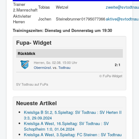
Trainer
Tobias
Wetzel
zweite@svtodtnau
2.Mannschaft
Aktivleiter
Jochen
Steinebrunner
01795077366
aktive@svtodtnau
Herren
Trainingszeiten: Dienstag und Donnerstag um 19:30
Fupa- Widget
Rückblick
Herren, So. 02.08. 15:00 Uhr
2:1
Obermünst.
vs.
Todtnau
© FuPa-Widget
SV Todtnau auf FuPa
Neueste Artikel
Kreisliga B St.2, 5.Spieltag: SV Todtnau : SV Herten II
3:3, 29.09.2024
Kreisliga A West, 16.Spieltag: SV Todtnau : SV
Schopfheim 1:0, 01.04.2024
Kreisliga A West, 3.Spieltag: FC Steinen : SV Todtnau