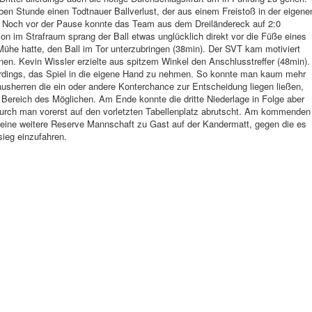
ben Stunde einen Todtnauer Ballverlust, der aus einem Freistoß in der eigene
n). Noch vor der Pause konnte das Team aus dem Dreiländereck auf 2:0
ion im Strafraum sprang der Ball etwas unglücklich direkt vor die Füße eines
ühe hatte, den Ball im Tor unterzubringen (38min). Der SVT kam motiviert
nen. Kevin Wissler erzielte aus spitzem Winkel den Anschlusstreffer (48min).
rdings, das Spiel in die eigene Hand zu nehmen. So konnte man kaum mehr
usherren die ein oder andere Konterchance zur Entscheidung liegen ließen,
Bereich des Möglichen. Am Ende konnte die dritte Niederlage in Folge aber
urch man vorerst auf den vorletzten Tabellenplatz abrutscht. Am kommenden
eine weitere Reserve Mannschaft zu Gast auf der Kandermatt, gegen die es
sieg einzufahren.