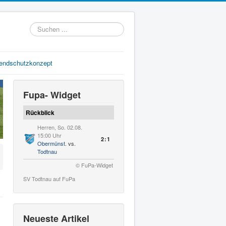
Suchen
...
gendschutzkonzept
Fupa- Widget
Rückblick
Herren, So. 02.08.
15:00 Uhr
2:1
Obermünst.
vs.
Todtnau
© FuPa-Widget
SV Todtnau auf FuPa
Neueste Artikel