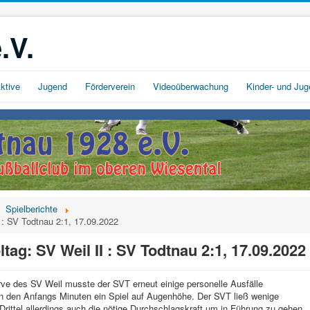
.V.
ktive
Jugend
Förderverein
Videoüberwachung
Kinder- und Ju
Spielberichte
I : SV Todtnau 2:1, 17.09.2022
ltag: SV Weil II : SV Todtnau 2:1, 17.09.2022
rve des SV Weil musste der SVT erneut einige personelle Ausfälle
n den Anfangs Minuten ein Spiel auf Augenhöhe. Der SVT ließ wenige
 Drittel allerdings auch die nötige Durchschlagskraft um in Führung zu gehen.