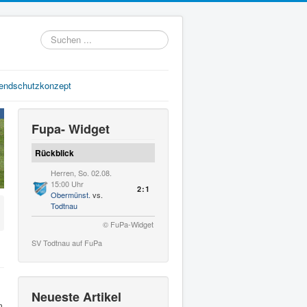
Suchen
...
gendschutzkonzept
Fupa- Widget
Rückblick
Herren, So. 02.08.
15:00 Uhr
2:1
Obermünst.
vs.
Todtnau
© FuPa-Widget
SV Todtnau auf FuPa
Neueste Artikel
m