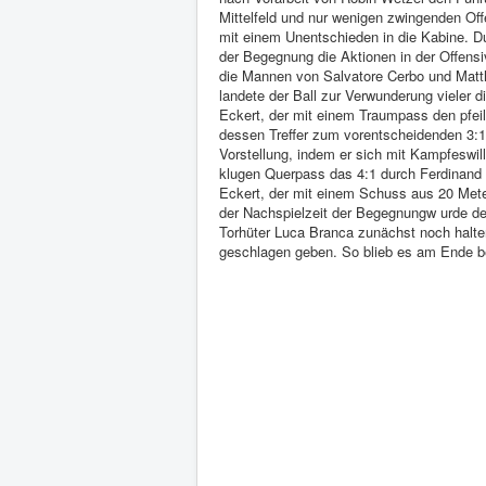
Mittelfeld und nur wenigen zwingenden Of
mit einem Unentschieden in die Kabine. Du
der Begegnung die Aktionen in der Offensiv
die Mannen von Salvatore Cerbo und Matth
landete der Ball zur Verwunderung vieler d
Eckert, der mit einem Traumpass den pfeil
dessen Treffer zum vorentscheidenden 3:1 
Vorstellung, indem er sich mit Kampfeswi
klugen Querpass das 4:1 durch Ferdinand 
Eckert, der mit einem Schuss aus 20 Meter
der Nachspielzeit der Begegnungw urde d
Torhüter Luca Branca zunächst noch halt
geschlagen geben. So blieb es am Ende be