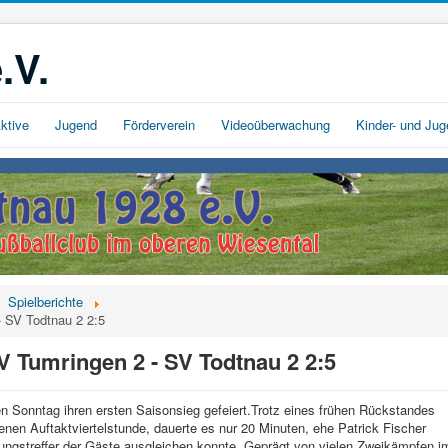
.V.
ktive
Jugend
Förderverein
Videoüberwachung
Kinder- und Ju
Spielberichte
 - SV Todtnau 2 2:5
: FV Tumringen 2 - SV Todtnau 2 2:5
 Sonntag ihren ersten Saisonsieg gefeiert.Trotz eines frühen Rückstandes
enen Auftaktviertelstunde, dauerte es nur 20 Minuten, ehe Patrick Fischer
ungstreffer der Gäste ausgleichen konnte. Geprägt von vielen Zweikämpfen i