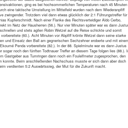
fensivaktionen, ging es bei hochsommerlichen Temperaturen nach 45 Minuten
rch eine taktische Umstellung im Mittelfeld wurden nach dem Wiederanpfiff
e zwingender. Trotzdem viel dann etwas glücklich der 2:1 Führungstreffer für
ias Kupferschmidt. Nach einer Flanke des Rechtsverteidiger Aldo Cerbo,
irekt im Netz der Hausherren (56.). Nur vier Minuten später war es dann Justu
schnellen und stets agilen Robin Wetzel auf die Reise schickte und somit
vorbereitete (60.). Acht Minuten vor Abpfiff krönte Wetzel dann seine starke
llen und Einsatz den Ball am gegnerischen Sechzehner eroberte und mit eine
Ekoumé Penda vorbereitete (82.). In der 88. Spielminute war es dann Justus
 sogar noch den fünften Todtnauer Treffer an diesem Tage folgen lies (88.). I
em Gastgeber aus Tumringen dann noch ein Foulelfmeter zugesprochen, den
en konnte. Beim anschließenden Nachschuss musste er sich dann aber doch
im verdienten 5:2 Auswärtssieg, der Mut für die Zukunft macht.