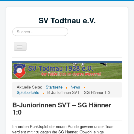
SV Todtnau e.V.
Suchen
...
Navigation
an/aus
Startseite
News
Der Verein
Aktuelle Seite:
Startseite
News
Aktive
Spielberichte
B-Juniorinnen SVT – SG Hänner 1:0
Jugend
B-Juniorinnen SVT – SG Hänner
1:0
Förderverein
Videoüberwachung
Im ersten Punktspiel der neuen Runde gewann unser Team
verdient mit 1:0 gegen die SG Hänner. Obwohl einige
Kinder- und Jugendschutzkonzept