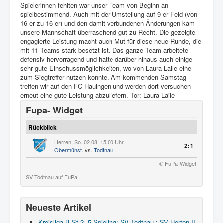
Spielerinnen fehlten war unser Team von Beginn an
spielbestimmend. Auch mit der Umstellung auf 9-er Feld (von
16-er zu 16-er) und den damit verbundenen Änderungen kam
unsere Mannschaft überraschend gut zu Recht. Die gezeigte
engagierte Leistung macht auch Mut für diese neue Runde, die
mit 11 Teams stark besetzt ist. Das ganze Team arbeitete
defensiv hervorragend und hatte darüber hinaus auch einige
sehr gute Einschussmöglichkeiten, wo von Laura Laile eine
zum Siegtreffer nutzen konnte. Am kommenden Samstag
treffen wir auf den FC Hauingen und werden dort versuchen
erneut eine gute Leistung abzuliefern. Tor: Laura Laile
Fupa- Widget
Rückblick
Herren, So. 02.08. 15:00 Uhr
2:1
Obermünst.
vs.
Todtnau
© FuPa-Widget
SV Todtnau auf FuPa
Neueste Artikel
Kreisliga B St.2, 5.Spieltag: SV Todtnau : SV Herten II