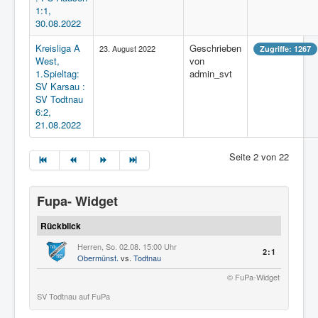
1:1,
30.08.2022
Kreisliga A
Geschrieben
23. August 2022
Zugriffe: 1267
West,
von
1.Spieltag:
admin_svt
SV Karsau :
SV Todtnau
6:2,
21.08.2022
Seite 2 von 22
Fupa- Widget
Rückblick
Herren, So. 02.08. 15:00 Uhr
2:1
Obermünst.
vs.
Todtnau
© FuPa-Widget
SV Todtnau auf FuPa