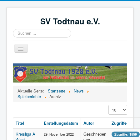
SV Todtnau e.V.
Suchen
...
Navigation
an/aus
Startseite
News
Der Verein
Aktuelle Seite:
Startseite
News
Aktive
Spielberichte
Archiv
Jugend
Anzeige #
Förderverein
Titel
Erstellungsdatum
Autor
Zugriffe
Videoüberwachung
Kreisliga A
Geschrieben
29. November 2022
Zugriffe: 1559
Kinder- und Jugendschutzkonzept
West,
von